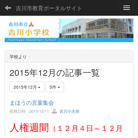
吉川市教育ポータルサイト
Toggl
学校より
2015年12月の記事一覧
2015年12月
5件
まほうの言葉集会
投稿日時 : 2015/12/11
吉川小主担
人権週間
（１２月４日～１２月