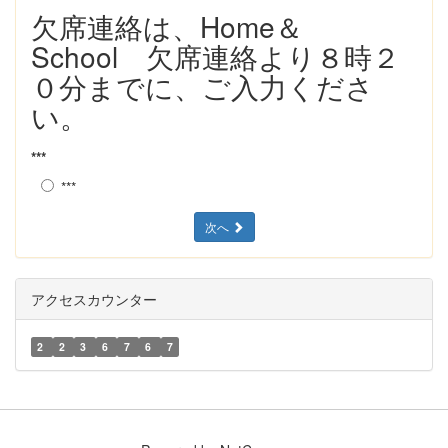
欠席連絡は、Home＆
School 欠席連絡より８時２
０分までに、ご入力くださ
い。
***
***
次へ
アクセスカウンター
2
2
3
6
7
6
7