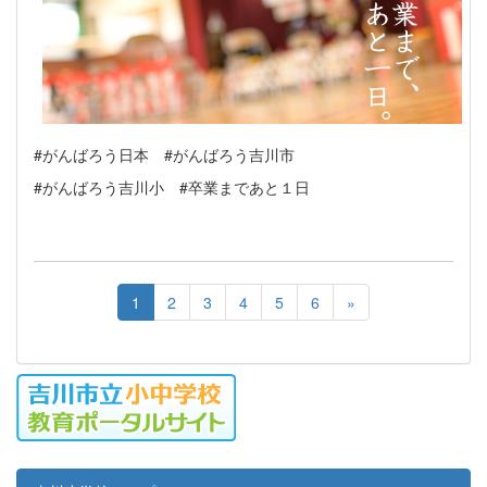
#がんばろう日本 #がんばろう吉川市
#がんばろう吉川小 #卒業まであと１日
1
2
3
4
5
6
»