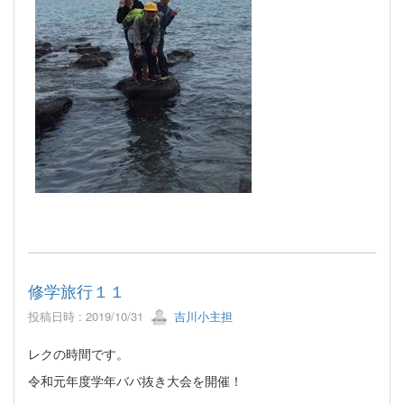
修学旅行１１
投稿日時 : 2019/10/31
吉川小主担
レクの時間です。
令和元年度学年ババ抜き大会を開催！