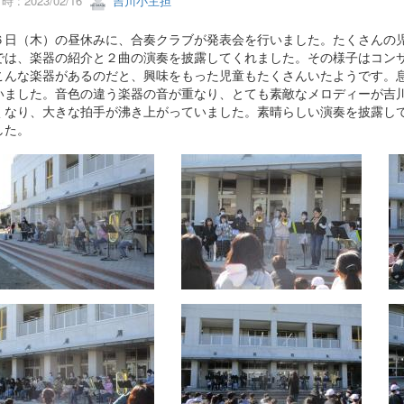
 : 2023/02/16
吉川小主担
日（木）の昼休みに、合奏クラブが発表会を行いました。たくさんの児
では、楽器の紹介と２曲の演奏を披露してくれました。その様子はコン
こんな楽器があるのだと、興味をもった児童もたくさんいたようです。
いました。音色の違う楽器の音が重なり、とても素敵なメロディーが吉
くなり、大きな拍手が沸き上がっていました。素晴らしい演奏を披露し
した。