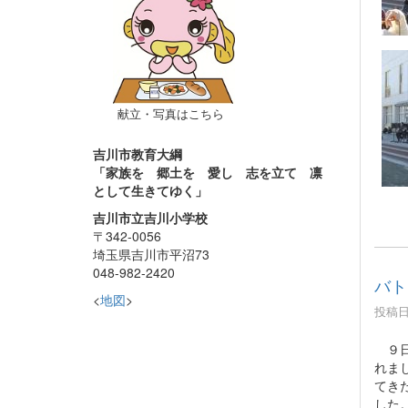
献立・写真はこちら
吉川市教育大綱
「家族を 郷土を 愛し 志を立て 凛
として生きてゆく」
吉川市立吉川小学校
〒342-0056
埼玉県吉川市平沼73
048-982-2420
バト
<
地図
>
投稿日時
９日
れま
てき
した