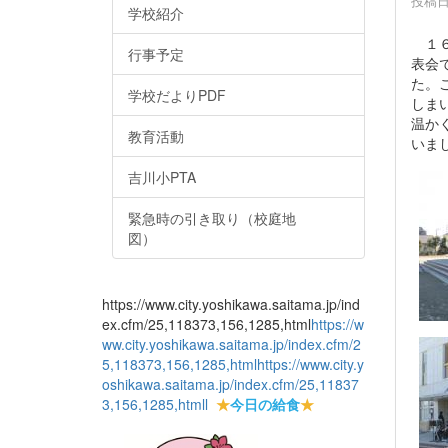
投稿日時
学校紹介
１６
行事予定
表会
た。
学校だよりPDF
しま
温か
教育活動
いま
吉川小PTA
緊急時の引き取り（校庭地
図）
https://www.city.yoshikawa.saitama.jp/ind
ex.cfm/25,118373,156,1285,html
https://w
ww.city.yoshikawa.saitama.jp/index.cfm/2
5,118373,156,1285,html
https://www.city.y
oshikawa.saitama.jp/index.cfm/25,11837
3,156,1285,html
l
★
今日の給食
★