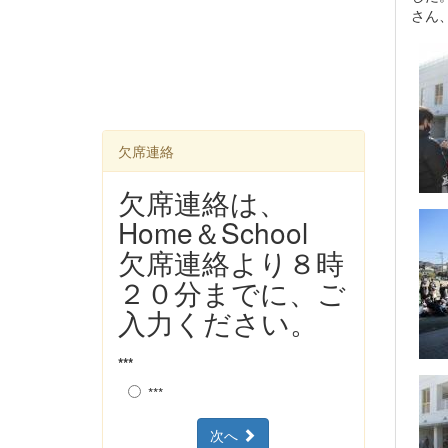
さん
欠席連絡
欠席連絡は、
Home＆School
欠席連絡より８時
２０分までに、ご
入力ください。
***
***
次へ