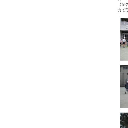
（８
力で