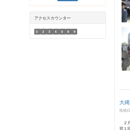
アクセスカウンター
2
2
3
4
0
8
9
大縄
投稿日時
２月
習１