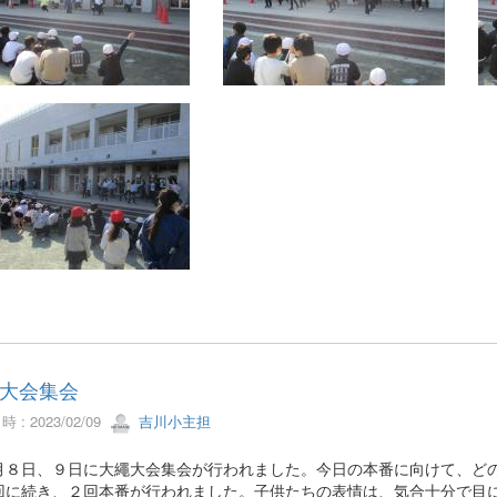
大会集会
 : 2023/02/09
吉川小主担
８日、９日に大繩大会集会が行われました。今日の本番に向けて、どの
回に続き、２回本番が行われました。子供たちの表情は、気合十分で目