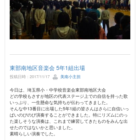
東部南地区音楽会 5年1組出場
投稿日時 : 2017/11/17
美南小主担
今日は、埼玉県小・中学校音楽会東部南地区大会
どの学校もさすが地区の代表ステージ上での自信を持った歌
いっぷり、一生懸命な気持ちが伝わってきました。
そんな中13番目に出場した5年1組の皆さんはさらに自信いっ
ぱいのびのび演奏することができました。特にリズムにのっ
た楽しそうな演奏は、これまで練習してきたものをみんな出
せたのではないかと思いました。
素晴らしい演奏でした。