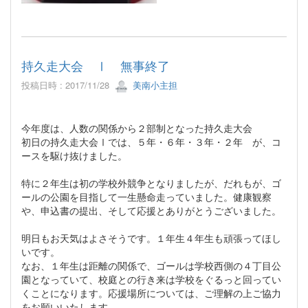
持久走大会 Ⅰ 無事終了
投稿日時 : 2017/11/28
美南小主担
今年度は、人数の関係から２部制となった持久走大会
初日の持久走大会Ⅰでは、５年・６年・３年・２年 が、コ
ースを駆け抜けました。
特に２年生は初の学校外競争となりましたが、だれもが、ゴ
ールの公園を目指して一生懸命走っていました。健康観察
や、申込書の提出、そして応援とありがとうございました。
明日もお天気はよさそうです。１年生４年生も頑張ってほし
いです。
なお、１年生は距離の関係で、ゴールは学校西側の４丁目公
園となっていて、校庭との行き来は学校をぐるっと回ってい
くことになります。応援場所については、ご理解の上ご協力
をお願いいたします。