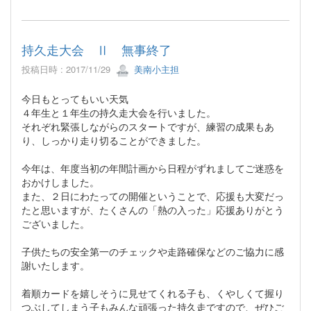
持久走大会 Ⅱ 無事終了
投稿日時 : 2017/11/29
美南小主担
今日もとってもいい天気
４年生と１年生の持久走大会を行いました。
それぞれ緊張しながらのスタートですが、練習の成果もあ
り、しっかり走り切ることができました。
今年は、年度当初の年間計画から日程がずれましてご迷惑を
おかけしました。
また、２日にわたっての開催ということで、応援も大変だっ
たと思いますが、たくさんの「熱の入った」応援ありがとう
ございました。
子供たちの安全第一のチェックや走路確保などのご協力に感
謝いたします。
着順カードを嬉しそうに見せてくれる子も、くやしくて握り
つぶしてしまう子もみんな頑張った持久走ですので、ぜひご