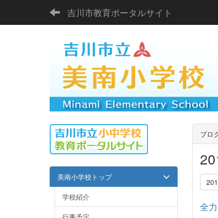
吉川市教育ポータルサイト
ブロ
2
美南小学校トップ
20
学校紹介
全力
行事予定