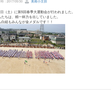
 : 2017/05/30
美南小主担
27日（土）に第5回春季大運動会が行われました。
もたちは、精一杯力を出していました。
も白組もみんなが金メダルです！！