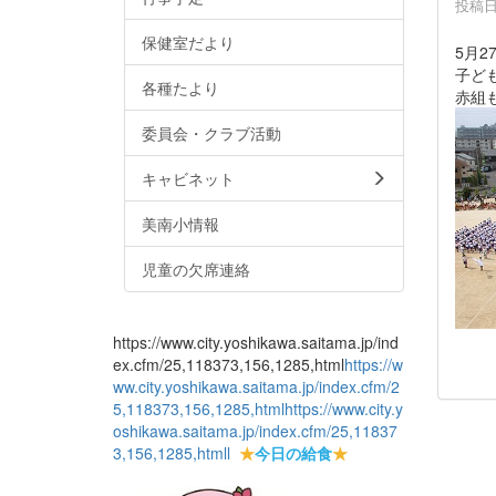
投稿日時
保健室だより
5月
子ど
各種たより
赤組
委員会・クラブ活動
キャビネット
美南小情報
児童の欠席連絡
https://www.city.yoshikawa.saitama.jp/ind
ex.cfm/25,118373,156,1285,html
https://w
ww.city.yoshikawa.saitama.jp/index.cfm/2
5,118373,156,1285,html
https://www.city.y
oshikawa.saitama.jp/index.cfm/25,11837
3,156,1285,html
l
★
今日の給食
★