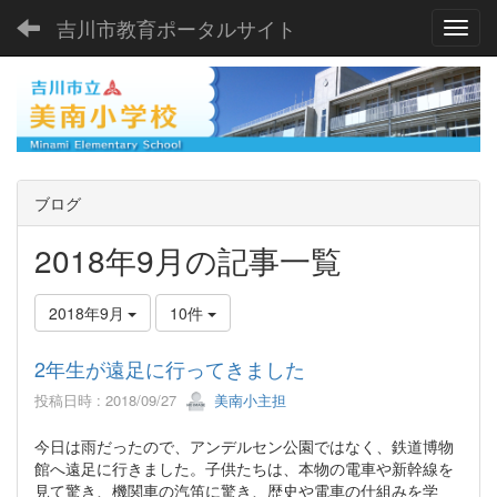
吉川市教育ポータルサイト
Toggl
ブログ
2018年9月の記事一覧
2018年9月
10件
2年生が遠足に行ってきました
投稿日時 : 2018/09/27
美南小主担
今日は雨だったので、アンデルセン公園ではなく、鉄道博物
館へ遠足に行きました。子供たちは、本物の電車や新幹線を
見て驚き、機関車の汽笛に驚き、歴史や電車の仕組みを学