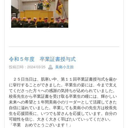
令和５年度 卒業証書授与式
投稿日時 : 2024/03/25
美南小主担
２５日当日は、肌寒い中、第１１回卒業証書授与式を厳か
に挙行することができました。卒業生の姿には、今まで支え
てくださった方々への感謝の気持ちが込められていました。
校長先生から卒業証書を受け取る卒業生の瞳には、輝かしい
未来への希望と１年間美南小のリーダーとして活躍してきた
自信に溢れていました。卒業しても美南小の先生方は校長先
生を応援団長に、いつでも皆さんを応援しています。自分の
可能性を信じ、大きく大きく羽ばたいていってください。
「卒業 おめでとうございます！」