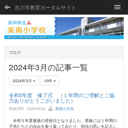
吉川市教育ポータルサイト
Toggl
ブログ
2024年3月の記事一覧
2024年3月
10件
令和5年度 修了式 （１年間のご理解とご協
力ありがとうございました）
投稿日時 : 2024/03/26
美南小主担
令和５年度最後の登校日となりました。黒板には１年間の
子供たちとの歩みを振り返ってみたり、担任の思いを記入し