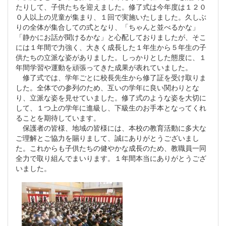
たりして、子供たちを迎えました。修了式は今年度は１２０
０人以上の児童が集まり、１回で実施いたしました。久しぶ
りの全体が集合しての式となり、「ちゃんと並べるかな」
「静かにお話が聞けるかな」と心配しておりましたが、そこ
には１年間で力強く、大きく成長した１年生から５年生の子
供たちの立派な姿がありました。しっかりとした態度に、１
年間学習や運動を頑張ってきた成果が表れていました。
修了式では、学年ごとに校長先生から修了証を受け取りま
した。全体での参列のため、互いの学年に良い関わりとな
り、立派な姿を見せていました。修了式のような姿を大切に
して、１つ上の学年に進級し、下級生のお手本となってくれ
ることを期待しています。
保護者の皆様、地域の皆様には、本校の教育活動に多大な
ご理解とご協力を賜りまして、誠にありがとうございまし
た。これからも子供たちの健やかな成長のため、教職員一同
全力で取り組んでまいります。１年間本当にありがとうござ
いました。