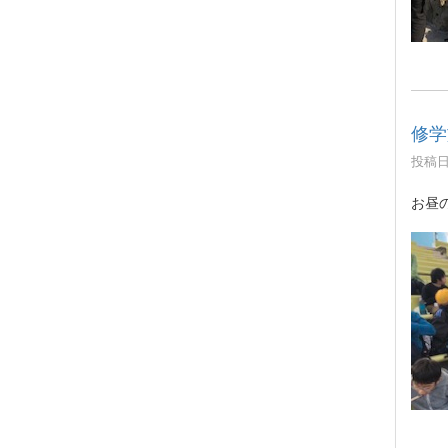
修学
投稿日時
お昼