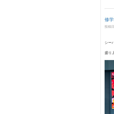
修学
投稿日時
シー
盛り