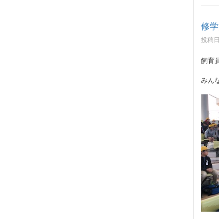
修学
投稿日時
飼育
みん