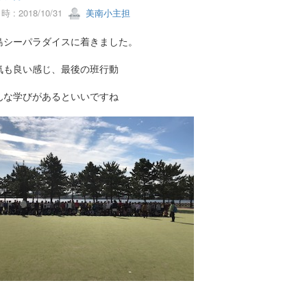
 : 2018/10/31
美南小主担
島シーパラダイスに着きました。
気も良い感じ、最後の班行動
んな学びがあるといいですね