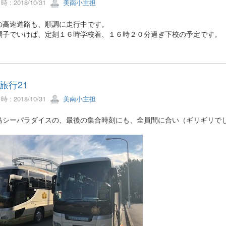
 : 2018/10/31
美南小主担
の高速道路も、順調に走行中です。
調子でいけば、定刻１６時学校着、１６時２０分過ぎ下校の予定です。
旅行21
 : 2018/10/31
美南小主担
島シーパラダイスの、最後の集合時刻にも、全員間に合い（ギリギリで