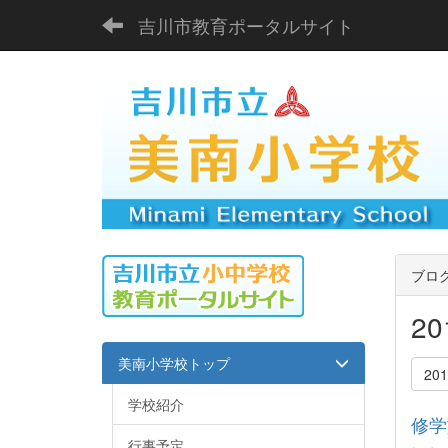
吉川市教育ポータルサイト
ブロ
2
美南小学校トップ
20
学校紹介
修学
行事予定