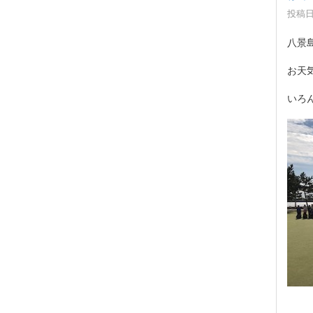
投稿日時
八景
お天
いろ