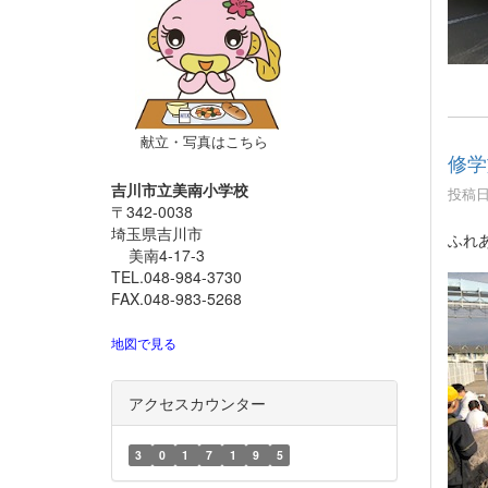
献立・写真はこちら
修学
吉川市立美南小学校
投稿日時
〒342-0038
埼玉県吉川市
ふれ
美南4-17-3
TEL.048-984-3730
FAX.048-983-5268
地図で見る
アクセスカウンター
3
0
1
7
1
9
5