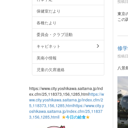
投稿日時
保健室だより
東京
この
各種たより
委員会・クラブ活動
キャビネット
修学
投稿日時
美南小情報
八景
児童の欠席連絡
https://www.city.yoshikawa.saitama.jp/ind
ex.cfm/25,118373,156,1285,html
https://w
ww.city.yoshikawa.saitama.jp/index.cfm/2
5,118373,156,1285,html
https://www.city.y
oshikawa.saitama.jp/index.cfm/25,11837
3,156,1285,html
l
★
今日の給食
★