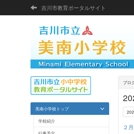
吉川市教育ポータルサイト
ブロ
2
美南小学校トップ
20
学校紹介
２月
行事予定