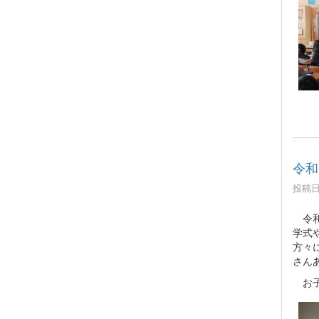
令和
投稿日時
令和
学式
方々
さん
お子