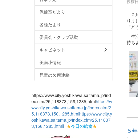
投稿日時
保健室だより
２月
りま
各種たより
「ど
生活
委員会・クラブ活動
持ち
キャビネット
美南小情報
児童の欠席連絡
https://www.city.yoshikawa.saitama.jp/ind
ex.cfm/25,118373,156,1285,html
https://w
ww.city.yoshikawa.saitama.jp/index.cfm/2
5,118373,156,1285,html
https://www.city.y
oshikawa.saitama.jp/index.cfm/25,11837
3,156,1285,html
l
★
今日の給食
★
５年