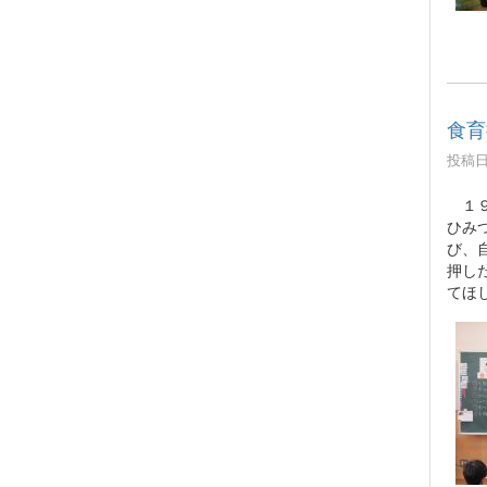
食育
投稿日時
１９
ひみ
び、
押し
てほ