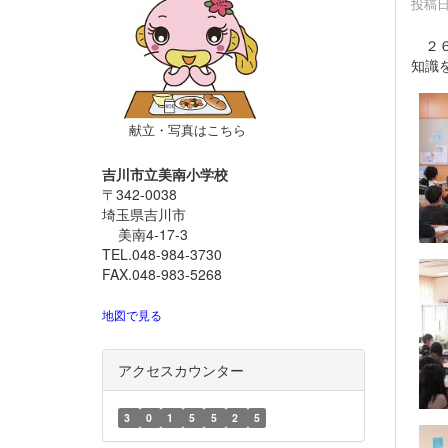
投稿日時
２６
知識
献立・写真はこちら
吉川市立美南小学校
〒342-0038
埼玉県吉川市
美南4-17-3
TEL.048-984-3730
FAX.048-983-5268
地図で見る
アクセスカウンター
3
0
1
5
5
2
5