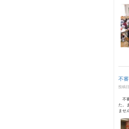
不審
投稿日時
不審
た。
ませ