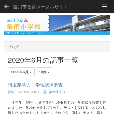
吉川市教育ポータルサイト
Toggl
ブログ
2020年6月の記事一覧
2020年6月
10件
埼玉県学力・学習状況調査
投稿日時 : 2020/06/30
美南小主担
４年生、5年生、６年生が、埼玉県学力・学習状況調査を行
いました。学校が再開して1ヵ月。テストを受けることも久し
振りだったかもしれません。それでも、真剣にテストに取り