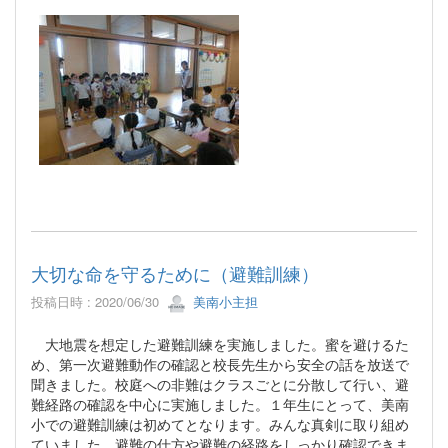
大切な命を守るために（避難訓練）
投稿日時 : 2020/06/30
美南小主担
大地震を想定した避難訓練を実施しました。蜜を避けるた
め、第一次避難動作の確認と校長先生から安全の話を放送で
聞きました。校庭への非難はクラスごとに分散して行い、避
難経路の確認を中心に実施しました。１年生にとって、美南
小での避難訓練は初めてとなります。みんな真剣に取り組め
ていました。避難の仕方や避難の経路をしっかり確認できま