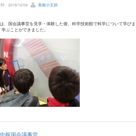
 : 2018/12/04
美南小主担
生は、国会議事堂を見学・体験した後、科学技術館で科学について学び
く学ぶことができました。
中枢国会議事堂