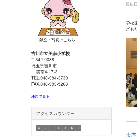
投稿日時
学校
ども
献立・写真はこちら
吉川市立美南小学校
〒342-0038
埼玉県吉川市
美南4-17-3
TEL.048-984-3730
FAX.048-983-5268
地図で見る
アクセスカウンター
3
0
1
4
5
6
0
市内