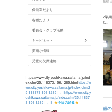
投稿日時
保健室だより
2学
各種たより
た。
委員会・クラブ活動
キャビネット
美南小情報
児童の欠席連絡
https://www.city.yoshikawa.saitama.jp/ind
ex.cfm/25,118373,156,1285,html
https://w
ww.city.yoshikawa.saitama.jp/index.cfm/2
5,118373,156,1285,html
https://www.city.y
oshikawa.saitama.jp/index.cfm/25,11837
3,156,1285,html
l
★
今日の給食
★
歯の