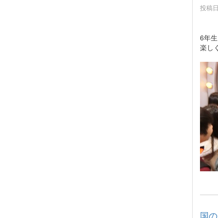
投稿日時
6年
楽し
国の