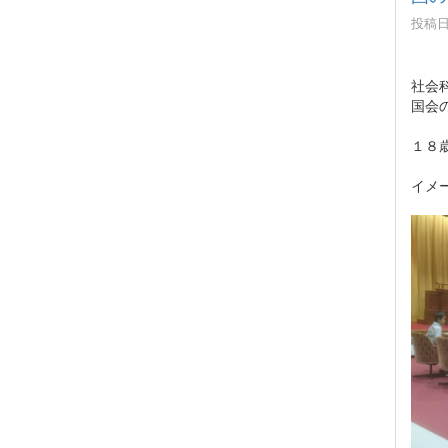
投稿日時
社会
国会
１８
イメ