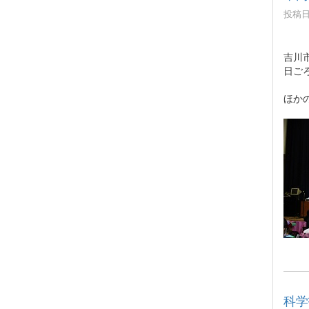
投稿日時
吉川
日ご
ほか
科学