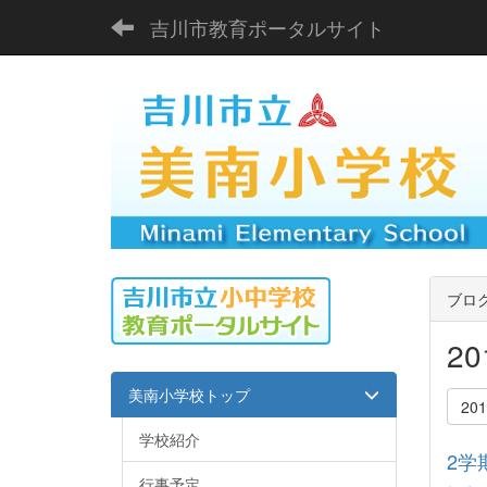
吉川市教育ポータルサイト
ブロ
2
美南小学校トップ
20
学校紹介
2学
行事予定