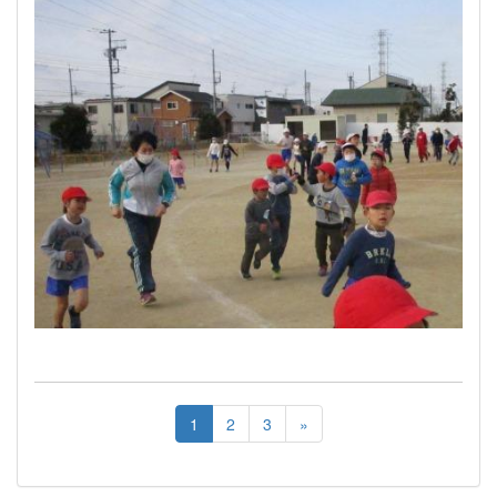
1
2
3
»