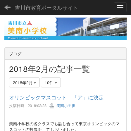
吉川市教育ポータルサイト
Toggl
ブログ
2018年2月の記事一覧
2018年2月
10件
オリンピックマスコット 「ア」に決定
投稿日時 : 2018/02/28
美南小主担
美南小学校の各クラスでも話し合って東京オリンピックのマ
スコットの投票をしてもらいました。