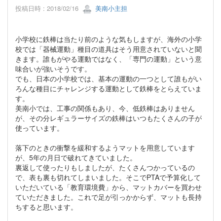
投稿日時 : 2018/02/16
美南小主担
小学校に鉄棒は当たり前のような気もしますが、海外の小学
校では「器械運動」種目の道具はそう用意されていないと聞
きます。誰もがやる運動ではなく、「専門の運動」という意
味合いが強いそうです。
でも、日本の小学校では、基本の運動の一つとして誰もがい
ろんな種目にチャレンジする運動として鉄棒をとらえていま
す。
美南小では、工事の関係もあり、今、低鉄棒はありません
が、その分レギュラーサイズの鉄棒はいつもたくさんの子が
使っています。
落下のときの衝撃を緩和するようマットを用意しています
が、5年の月日で破れてきていました。
裏返して使ったりもしましたが、たくさんつかっているの
で、表も裏も切れてしまいました。そこでPTAで予算化して
いただいている「教育環境費」から、マットカバーを買わせ
ていただきました。これで足が引っかからず、マットも長持
ちすると思います。