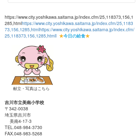
https://www.city.yoshikawa.saitama.jp/index.cfm/25,118373,156,1
285,html
https://www.city.yoshikawa.saitama.jp/index.cfm/25,1183
73,156,1285,html
https://www.city.yoshikawa.saitama.jp/index.cfm/
25,118373,156,1285,html
l
★
今日の給食
★
献立・写真はこちら
吉川市立美南小学校
〒342-0038
埼玉県吉川市
美南4-17-3
TEL.048-984-3730
FAX.048-983-5268