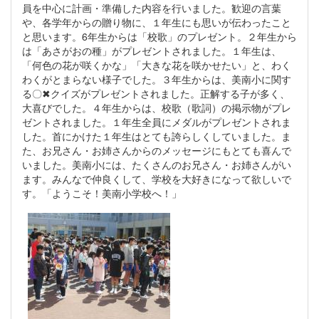
員を中心に計画・準備した内容を行いました。歓迎の言葉
や、各学年からの贈り物に、１年生にも思いが伝わったこと
と思います。6年生からは「校歌」のプレゼント。２年生から
は「あさがおの種」がプレゼントされました。１年生は、
「何色の花が咲くかな」「大きな花を咲かせたい」と、わく
わくがとまらない様子でした。３年生からは、美南小に関す
る〇✖クイズがプレゼントされました。正解する子が多く、
大喜びでした。４年生からは、校歌（歌詞）の掲示物がプレ
ゼントされました。１年生全員にメダルがプレゼントされま
した。首にかけた１年生はとても誇らしくしていました。ま
た、お兄さん・お姉さんからのメッセージにもとても喜んで
いました。美南小には、たくさんのお兄さん・お姉さんがい
ます。みんなで仲良くして、学校を大好きになって欲しいで
す。「ようこそ！美南小学校へ！」