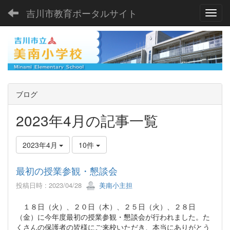
吉川市教育ポータルサイト
Toggl
ブログ
2023年4月の記事一覧
2023年4月
10件
最初の授業参観・懇談会
投稿日時 : 2023/04/28
美南小主担
１８日（火）、２０日（木）、２５日（火）、２８日
（金）に今年度最初の授業参観・懇談会が行われました。た
くさんの保護者の皆様にご来校いただき、本当にありがとう