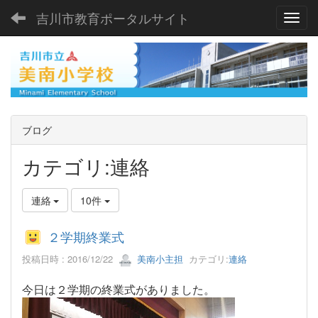
吉川市教育ポータルサイト
Toggl
ブログ
カテゴリ:連絡
連絡
10件
２学期終業式
投稿日時 : 2016/12/22
美南小主担
カテゴリ:
連絡
今日は２学期の終業式がありました。