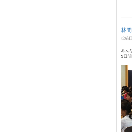
林間
投稿日時
みん
3日