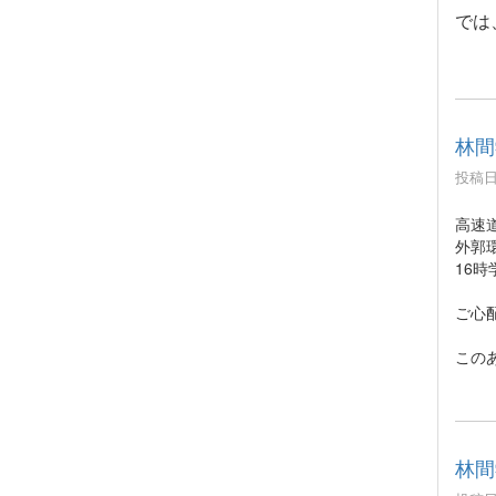
では
林間
投稿日時
高速
外郭
16
ご心
この
林間