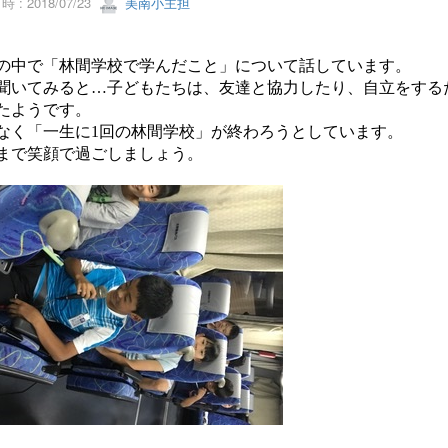
 : 2018/07/23
美南小主担
の中で
「林間学校で学んだこと」について話しています。
聞いてみると
…
子どもたちは、友達と協力したり、自立をする
たようです。
なく「一生に
1
回の林間学校」が終わろうとしています。
まで笑顔で過ごしましょう。