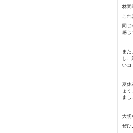
林間
これ
同じ
感じ
また
し、
いコ
夏休
ょう
まし
大切
ぜひ