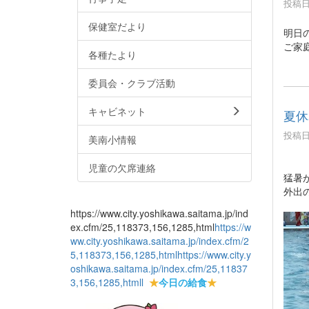
投稿日時
保健室だより
明日
ご家
各種たより
委員会・クラブ活動
キャビネット
夏休
投稿日時
美南小情報
児童の欠席連絡
猛暑
外出
https://www.city.yoshikawa.saitama.jp/ind
ex.cfm/25,118373,156,1285,html
https://w
ww.city.yoshikawa.saitama.jp/index.cfm/2
5,118373,156,1285,html
https://www.city.y
oshikawa.saitama.jp/index.cfm/25,11837
3,156,1285,html
l
★
今日の給食
★