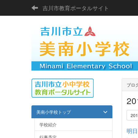
吉川市教育ポータルサイト
ブロ
2
美南小学校トップ
20
学校紹介
明日
行事予定