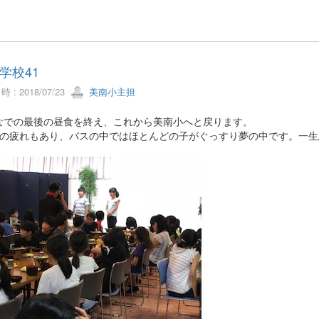
学校41
 : 2018/07/23
美南小主担
なでの最後の昼食を終え、これから美南小へと戻ります。
間の疲れもあり、バスの中ではほとんどの子がぐっすり夢の中です。一