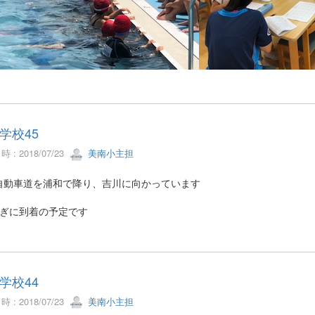
学校45
 : 2018/07/23
美南小主担
自動車道を浦和で降り、吉川に向かっています
過ぎに到着の予定です
学校44
 : 2018/07/23
美南小主担