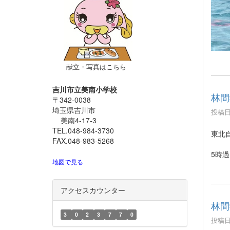
献立・写真はこちら
吉川市立美南小学校
林間
〒342-0038
埼玉県吉川市
投稿日時
美南4-17-3
TEL.048-984-3730
東北
FAX.048-983-5268
5時
地図で見る
アクセスカウンター
林間
3
0
2
3
7
7
0
投稿日時