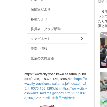
投稿日時
保健室だより
６年
ンソ
各種たより
たり
夢と
委員会・クラブ活動
キャビネット
美南小情報
児童の欠席連絡
https://www.city.yoshikawa.saitama.jp/ind
ex.cfm/25,118373,156,1285,html
https://w
ww.city.yoshikawa.saitama.jp/index.cfm/2
5,118373,156,1285,html
https://www.city.y
oshikawa.saitama.jp/index.cfm/25,11837
3,156,1285,html
l
★
今日の給食
★