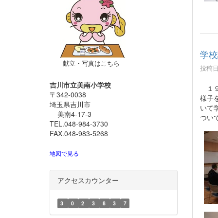
学校
献立・写真はこちら
投稿日時
吉川市立美南小学校
１９
〒342-0038
様子
埼玉県吉川市
いて
美南4-17-3
つい
TEL.048-984-3730
FAX.048-983-5268
地図で見る
アクセスカウンター
3
0
2
3
8
3
7