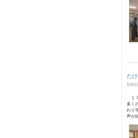
たけ
投稿日時
１７
多く
わり
声が