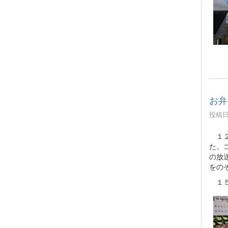
お弁
投稿日時
１２
た。
の放
をの
１５