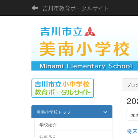
吉川市教育ポータルサイト
ブロ
2
美南小学校トップ
20
学校紹介
将来
行事予定