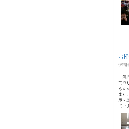
お掃
投稿日時
清掃
て取
きん
また
床を
てい