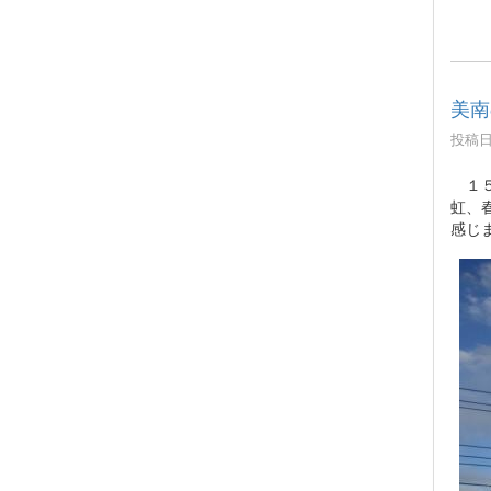
美南
投稿日時
１５
虹、
感じ