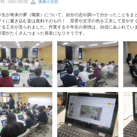
 : 2021/02/25
美南小主担
生が将来の夢（職業）について、自分の志や調べて分かったことをまと
フトに書き込む姿は真剣そのもの！ 背景や文字の色を工夫して見やす
する工夫が見られました。作業する６年生の表情は、自信にあふれてい
希望がたくさんつまった発表になりそうです。