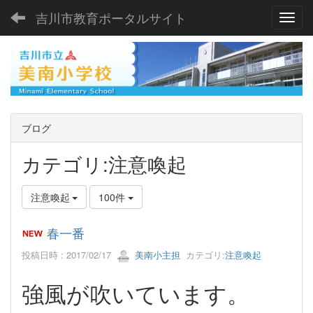
吉川市教育ポータルサイト
Toggl
ブログ
カテゴリ:注意喚起
注意喚起
100件
春一番
投稿日時 : 2017/02/17
美南小主担
カテゴリ:
注意喚起
強風が吹いています。