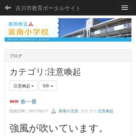
吉川市教育ポータルサイト
Toggl
ブログ
カテゴリ:注意喚起
注意喚起
5件
春一番
投稿日時 : 2017/02/17
美南小主担
カテゴリ:
注意喚起
強風が吹いています。