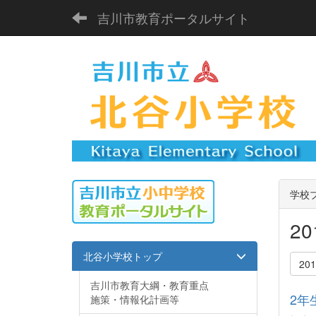
吉川市教育ポータルサイト
学校
2
北谷小学校トップ
20
吉川市教育大綱・教育重点
2年
施策・情報化計画等