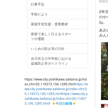
投稿日時
行事予定
2年
学校だより
のや
ね。
家庭学習支援・授業教材
あお
家庭で楽しく行えるスポー
みん
ツや運動
いじめの防止等の方針
吉川市立小中学校における
盗撮防止等ガイドライン
https://www.city.yoshikawa.saitama.jp/ind
ex.cfm/25,118373,156,1285,html
https://w
ww.city.yoshikawa.saitama.jp/index.cfm/2
5,118373,156,1285,html
https://www.city.y
oshikawa.saitama.jp/index.cfm/25,11837
3,156,1285,html
l
★
今日の給食
★