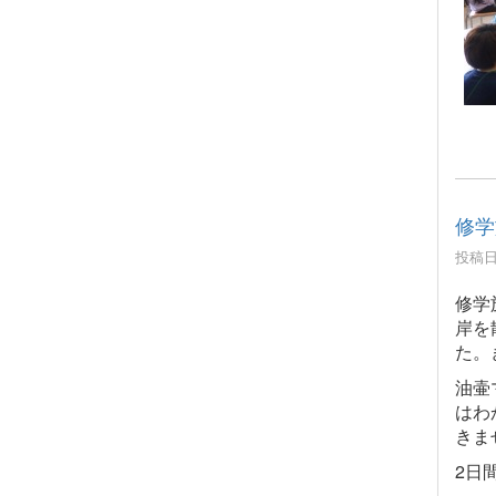
修学
投稿日時
修学
岸を
た。
油壷
はわ
きま
2日