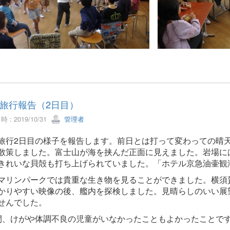
旅行報告（2日目）
 : 2019/10/31
管理者
旅行2日目の様子を報告します。前日とは打って変わっての晴
散策しました。富士山が海を挟んだ正面に見えました。岩場に
きれいな貝殻も打ち上げられていました。「ホテル京急油壷観
マリンパークでは貴重な生き物を見ることができました。横須
かりやすい映像の後、艦内を探検しました。見晴らしのいい展
せんでした。
間、けがや体調不良の児童がいなかったこともよかったことで