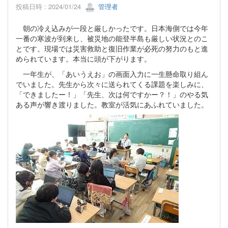
投稿日時 : 2024/01/24
管理者
朝の冷え込みが一段と厳しかったです。日本海側では今年
一番の寒波が到来し、被災地の能登半島も厳しい状況とのこ
とです。現場では災害救助と復旧作業が必死の努力のもと進
められています。本当に頭が下がります。
一年生が、「あいうえお」の画面入力に一生懸命取り組ん
でいました。先生から次々に送られてくる課題を楽しみに、
「できましたー！」「先生、次は何ですかー？！」のやる気
ある声が響き渡りました。教室が活気にあふれていました。