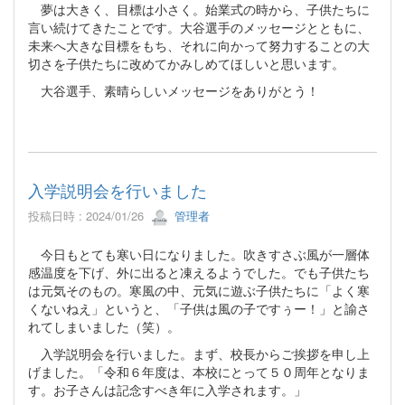
夢は大きく、目標は小さく。始業式の時から、子供たちに
言い続けてきたことです。大谷選手のメッセージとともに、
未来へ大きな目標をもち、それに向かって努力することの大
切さを子供たちに改めてかみしめてほしいと思います。
大谷選手、素晴らしいメッセージをありがとう！
入学説明会を行いました
投稿日時 : 2024/01/26
管理者
今日もとても寒い日になりました。吹きすさぶ風が一層体
感温度を下げ、外に出ると凍えるようでした。でも子供たち
は元気そのもの。寒風の中、元気に遊ぶ子供たちに「よく寒
くないねえ」というと、「子供は風の子ですぅー！」と諭さ
れてしまいました（笑）。
入学説明会を行いました。まず、校長からご挨拶を申し上
げました。「令和６年度は、本校にとって５０周年となりま
す。お子さんは記念すべき年に入学されます。」