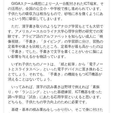
GIGAスクール構想により一人一台配付されたICT端末。そ
の活用が、全国の公立小・中学校で推し進められています。
子供たちの吸収力は相当なもので、砂地に水を撒くようにあ
っという間に吸収してしまいます。
ただ、漢字書き取りのようなアナログ学習もとても大切で
す。アメリカノースカロライナ大学心理学分野の研究での実
験です。アラビア語のアルファベットを知らない成人に「映
像視聴」「手書き」「タイピング」の学習群に分け、習熟の
定着率や速さを比較したところ、定着率が最も高かったのは
「手書き」でした。手書きで文字を書くことがいかに脳によ
い影響を与えるかを物語っています。
いずれ子供たちのノートは、「紙と鉛筆」から「電子ノー
トとスライタスペン」といった電子デバイスに置き換わるこ
とでしょう。それでも、「手書き」の機能をもつICT機器が
消えることはないでしょう。
いってみれば、漢字の読み書きは野球で例えれば「素振
り」や「ランニング」といった基礎練習、ICT機器を使った
調べ学習は「試合」にあたる応用学習といえると思います。
どちらも、子供たちの学力向上のために必要です。
基礎・基本の積み重ねをしっかり行い、そこで身に付けた