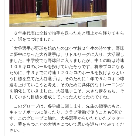
６年生代表に全校で拍手を送ったあと壇上から降りてもら
い、話をつづけました。
「大谷選手が野球を始めたのは小学校２年生の時です。野球
に夢中になった大谷選手は、リトルリーグに入り、大活躍し
ました。中学校でも野球部に入りましたが、中１の時は時速
１０５キロのボールを投げていたそうです。将来プロになる
ために、中３までに時速１２０キロのボールを投げようとい
う目標を立てた大谷選手は、そのために１年で５キロずつ球
速を上げていこうと考え、そのために具体的なトレーニング
を消化していきました。大谷選手こそ、大きな夢をもち、そ
して小さな目標を達成していった人だったのですね。
このグローブは、各学級に回します。先生の指導のもと、
キャッチボールに使ったり、クラブ活動で使うこともOKで
す。このグローブに触れ、大谷選手からいただいたメッセー
ジ、夢をもつことの大切さについて思いを巡らせてみてくだ
さい。」