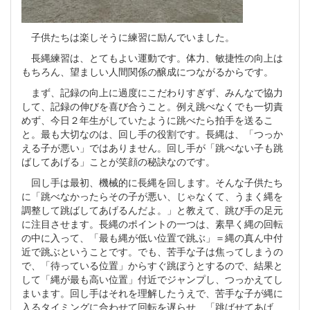
子供たちは楽しそうに練習に励んでいました。
長縄練習は、とてもよい運動です。体力、敏捷性の向上は
もちろん、望ましい人間関係の醸成につながるからです。
まず、記録の向上に過度にこだわりすぎず、みんなで協力
して、記録の伸びを喜び合うこと。例え跳べなくでも一切責
めず、今日２年生がしていたように跳べたら拍手を送るこ
と。最も大切なのは、回し手の役割です。長縄は、「つっか
える子が悪い」ではありません。回し手が「跳べない子も跳
ばしてあげる」ことが笑顔の秘訣なのです。
回し手は最初、機械的に長縄を回します。そんな子供たち
に「跳べなかったらその子が悪い、じゃなくて、うまく縄を
調整して跳ばしてあげるんだよ。」と教えて、跳び手の足元
に注目させます。長縄のポイントの一つは、素早く縄の回転
の中に入って、「最も縄が低い位置で跳ぶ」＝縄の真ん中付
近で跳ぶということです。でも、苦手な子は焦ってしまうの
で、「待っている位置」からすぐ跳ぼうとするので、結果と
して「縄が最も高い位置」付近でジャンプし、つっかえてし
まいます。回し手はそれを理解したうえで、苦手な子が縄に
入るタイミングに合わせて回転を遅らせ、「跳ばせてあげ