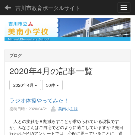
吉川市教育ポータルサイト
Toggl
ブログ
2020年4月の記事一覧
2020年4月
50件
ラジオ体操やってみた！
投稿日時 : 2020/04/21
美南小主担
人との接触を８割減らすことが求められている現状です
が、みなさんはご自宅でどのように過ごしていますか？先日
行われたPTAアンケートでは、心配に思っていることに、運