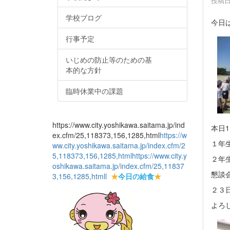
投稿日時
学校ブログ
今日
行事予定
いじめの防止等のための基
本的な方針
臨時休業中の課題
https://www.city.yoshikawa.saitama.jp/ind
本日
ex.cfm/25,118373,156,1285,html
https://w
１年
ww.city.yoshikawa.saitama.jp/index.cfm/2
5,118373,156,1285,html
https://www.city.y
２年
oshikawa.saitama.jp/index.cfm/25,11837
懇談
3,156,1285,html
l
★
今日の給食
★
２３
よろ