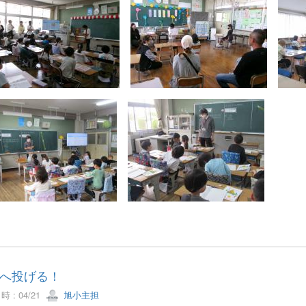
へ投げる！
 : 04/21
旭小主担