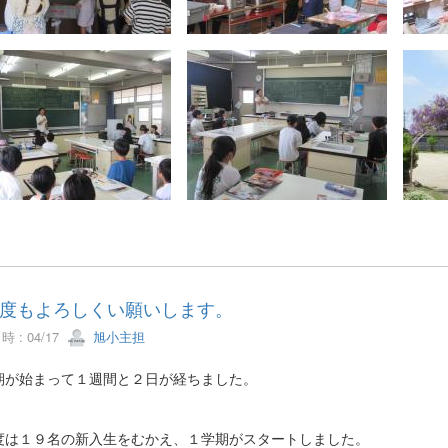
度もよろしくい願いします。
 : 04/17
旭小主担
期が始まって１週間と２日が経ちました。
度は１９名の新入生をむかえ、１学期がスタートしました。