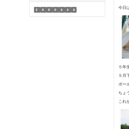
今日
2
9
9
0
6
4
8
５年
５月
ボー
ちょ
これ