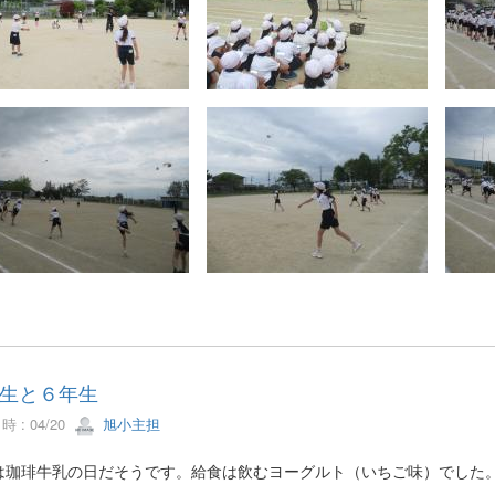
生と６年生
 : 04/20
旭小主担
は珈琲牛乳の日だそうです。給食は飲むヨーグルト（いちご味）でした