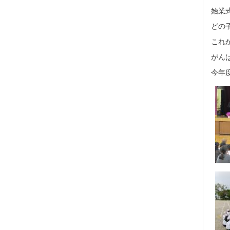
始業
どの
これ
がん
今年