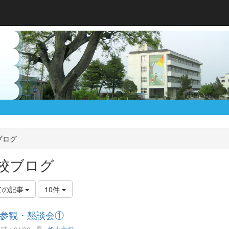
ブログ
校ブログ
ての記事
10件
参観・懇談会①