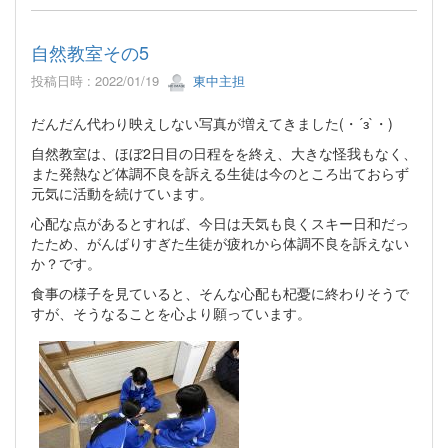
自然教室その5
投稿日時 : 2022/01/19
東中主担
だんだん代わり映えしない写真が増えてきました(・´з`・)
自然教室は、ほぼ2日目の日程をを終え、大きな怪我もなく、
また発熱など体調不良を訴える生徒は今のところ出ておらず
元気に活動を続けています。
心配な点があるとすれば、今日は天気も良くスキー日和だっ
たため、がんばりすぎた生徒が疲れから体調不良を訴えない
か？です。
食事の様子を見ていると、そんな心配も杞憂に終わりそうで
すが、そうなることを心より願っています。