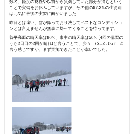
数名、軽度の捻挫や以前から負傷していた部分が痛むという
ことで実習をお休みしていますが、その他の97.2%の生徒達
は元気に最後の実習に向かいました
昨日とは違い、雪が降っており決してベストなコンディショ
ンとは言えませんが無事に帰ってくることを待ってます。
菅平高原の晴天率は80%、東中の晴天率は50% (4回の講習の
うち2日目の2回が晴れ)と言うことで、少々 (ó﹏ò｡)ｼｭﾝ と
言う感じですが、まず実施できたことが幸いでした。