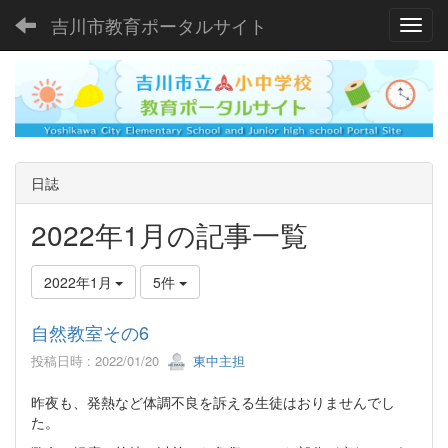
吉川市教育ポータルサイト
Toggl
日誌
2022年1月の記事一覧
2022年1月
5件
自然教室その6
投稿日時 : 2022/01/20
東中主担
昨夜も、発熱など体調不良を訴える生徒はおりませんでし
た。