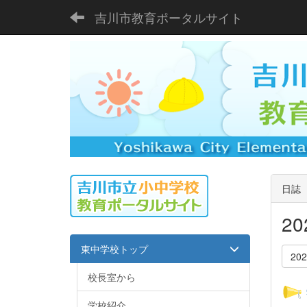
吉川市教育ポータルサイト
日誌
2
東中学校トップ
20
校長室から
学校紹介