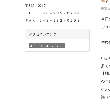
〒342－0017
投稿日時
ＴＥＬ ０４８－９８２－０２４４
今日
ＦＡＸ ０４８－９８２－０２５８
ご来
アクセスカウンター
午後
2
4
1
2
0
9
1
いよ
多く
【補
今年
その
譲り