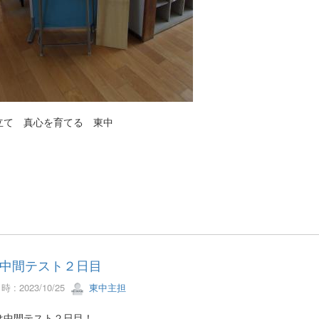
立て 真心を育てる 東中
中間テスト２日目
 : 2023/10/25
東中主担
は中間テスト２日目！