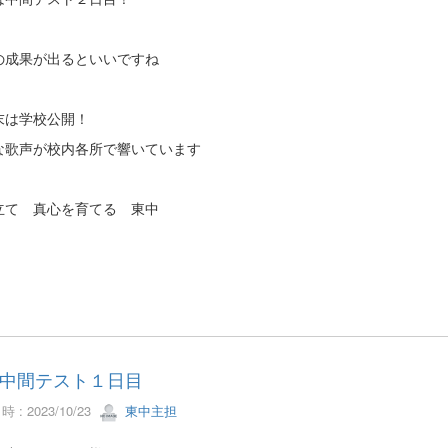
の成果が出るといいですね
末は学校公開！
な歌声が校内各所で響いています
立て 真心を育てる 東中
中間テスト１日目
 : 2023/10/23
東中主担