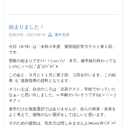
始まりました！
投稿日時 : 2021/06/18
東中主担
今日（6/18）は「令和３年度 東部地区学力テスト第１回」
です。
受験の始まりですﾋｨｰ！(>ω<ﾉ)ﾉ まだ、修学旅行終わってな
いのにィー((( ;ﾟДﾟ)))ﾌﾞﾙﾌﾞﾙ
このあと、９月と１１月に第２回、３回を行います。この結
果 ’も’ 進路指導の資料となります。
そういえば、自分のころは「北辰テスト」学校でやっていた
なぁ～と思い出しました。←年齢がバレそうですね(＝◇＝;)
ギクッ
進学だけが進路選択ではありませんが、自らの将来・未来を
よく考えて、後悔のない選択をしてほしいと思います。
そのための援助は、先生方は惜しみませんよ(●≧ω≦)9＜ｶﾞﾝﾊﾞ