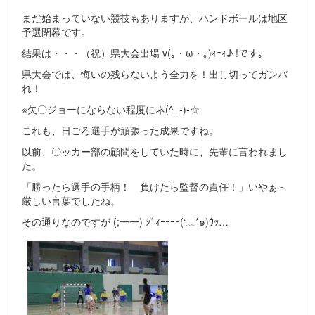
まだ始まっていない競技もありますが、ハンドボールは地区
予選閉幕です。
結果は・・・（祝）県大会出場 v(｡・ω・｡)ｨｪｨ♪ !です。
県大会では、悔いの残らないよう全力を！出し切ってガンバ
れ！
※矢〇ジョーにならない程度にネ(^_-)-☆
これも、日ごろ選手が頑張った成果ですね。
以前、〇ッカー部の顧問をしていた時に、先輩に言われまし
た。
「勝ったら選手の手柄！ 負けたら監督の責任！」いやぁ～
厳しい言葉でしたね。
その通りなのですが (;一一) ｼﾞｨｰｰｰｰ(‘﹏*๑)ｳｯ…