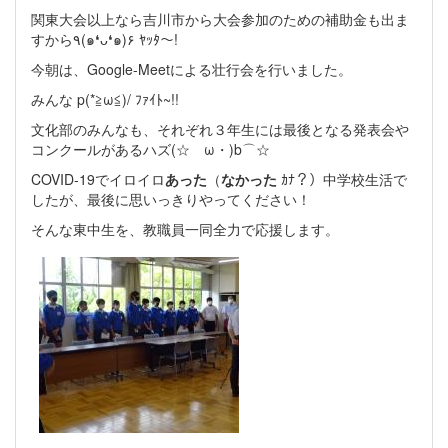
関東大会以上なら吉川市から大会参加のための補助金も出ま
すから٩(๑❛ᴗ❛๑)۶ ﾔｯﾀ～!
今朝は、Google-Meetによる壮行会を行いました。
みんな p(*≧ω≦)/ ﾌｧｲﾄ~!!
文化部のみんなも、それぞれ３年生には最後となる発表会や
コンクールがあるハズ(☆ゝω・)b⌒☆
COVID-19でイロイロ
あった
（
なかった
ｶﾅ？）中学校生活で
したが、最後に思いっきりやってください！
そんな東中生を、教職員一同全力で応援します。