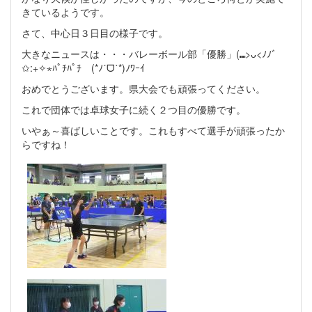
きているようです。
さて、中心日３日目の様子です。
大きなニュースは・・・バレーボール部「優勝」(⑉>ᴗ<ﾉﾉﾞ
✩:+✧︎⋆ﾊﾟﾁﾊﾟﾁ (*ﾉˊᗜˋ*)ﾉﾜｰｲ
おめでとうございます。県大会でも頑張ってください。
これで団体では卓球女子に続く２つ目の優勝です。
いやぁ～喜ばしいことです。これもすべて選手が頑張ったか
らですね！