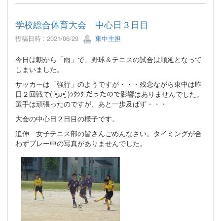
学校総合体育大会 中心日３日目
投稿日時 : 2021/06/29
東中主担
今日は朝から「雨」で、野球＆テニスの試合は順延となって
しまいました。
サッカーは「強行」のようですが・・・残念ながら東中は昨
日２回戦で(´•̥̥̥ω•̥̥̥`)ｼｸｼｸ だったので影響はありませんでした。
選手は頑張ったのですが、あと一歩及ばず・・・
大会の中心日２日目の様子です。
追伸 女子テニス部の皆さんごめんなさい。タイミングが合
わずプレー中の写真がありませんでした。