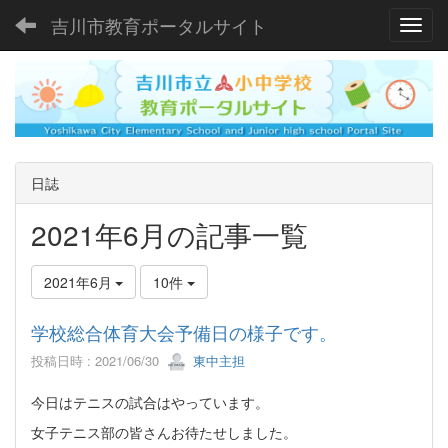
吉川市教育ポータルサイト
Toggl
日誌
2021年6月の記事一覧
2021年6月
10件
学校総合体育大会予備日の様子です。
投稿日時 : 2021/06/30
東中主担
今日はテニスの試合はやっています。
女子テニス部の皆さんお待たせしました。