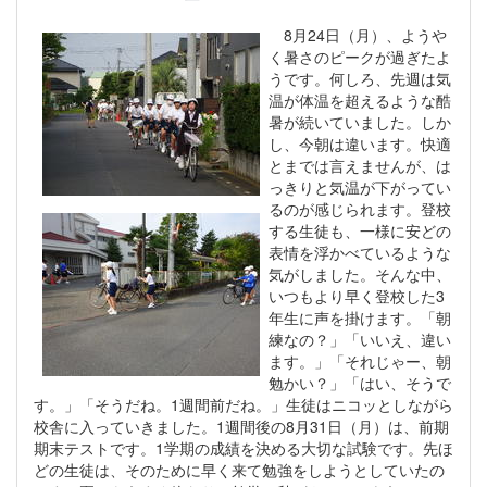
8月24日（月）、ようや
く暑さのピークが過ぎたよ
うです。何しろ、先週は気
温が体温を超えるような酷
暑が続いていました。しか
し、今朝は違います。快適
とまでは言えませんが、は
っきりと気温が下がってい
るのが感じられます。登校
する生徒も、一様に安どの
表情を浮かべているような
気がしました。そんな中、
いつもより早く登校した3
年生に声を掛けます。「朝
練なの？」「いいえ、違い
ます。」「それじゃー、朝
勉かい？」「はい、そうで
す。」「そうだね。1週間前だね。」生徒はニコッとしながら
校舎に入っていきました。1週間後の8月31日（月）は、前期
期末テストです。1学期の成績を決める大切な試験です。先ほ
どの生徒は、そのために早く来て勉強をしようとしていたの