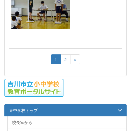
1
2
»
東中学校トップ
校長室から