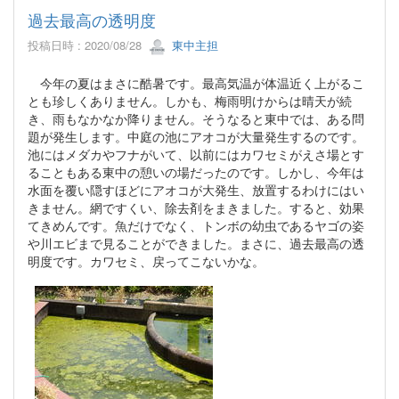
過去最高の透明度
投稿日時 : 2020/08/28
東中主担
今年の夏はまさに酷暑です。最高気温が体温近く上がるこ
とも珍しくありません。しかも、梅雨明けからは晴天が続
き、雨もなかなか降りません。そうなると東中では、ある問
題が発生します。中庭の池にアオコが大量発生するのです。
池にはメダカやフナがいて、以前にはカワセミがえさ場とす
ることもある東中の憩いの場だったのです。しかし、今年は
水面を覆い隠すほどにアオコが大発生、放置するわけにはい
きません。網ですくい、除去剤をまきました。すると、効果
てきめんです。魚だけでなく、トンボの幼虫であるヤゴの姿
や川エビまで見ることができました。まさに、過去最高の透
明度です。カワセミ、戻ってこないかな。