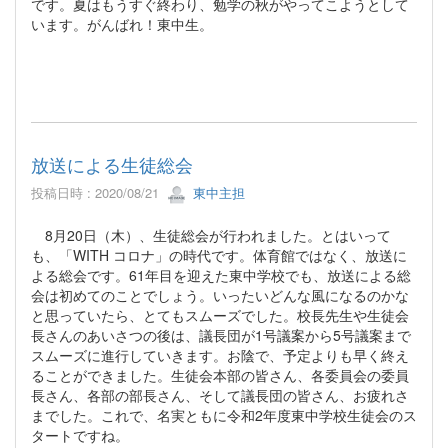
です。夏はもうすぐ終わり、勉学の秋がやってこようとして
います。がんばれ！東中生。
放送による生徒総会
投稿日時 : 2020/08/21
東中主担
8月20日（木）、生徒総会が行われました。とはいって
も、「WITH コロナ」の時代です。体育館ではなく、放送に
よる総会です。61年目を迎えた東中学校でも、放送による総
会は初めてのことでしょう。いったいどんな風になるのかな
と思っていたら、とてもスムーズでした。校長先生や生徒会
長さんのあいさつの後は、議長団が1号議案から5号議案まで
スムーズに進行していきます。お陰で、予定よりも早く終え
ることができました。生徒会本部の皆さん、各委員会の委員
長さん、各部の部長さん、そして議長団の皆さん、お疲れさ
までした。これで、名実ともに令和2年度東中学校生徒会のス
タートですね。