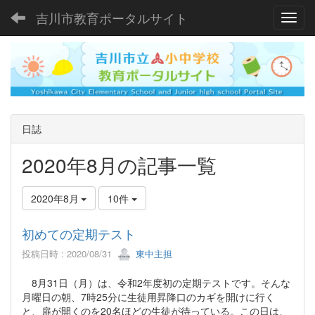
吉川市教育ポータルサイト
Toggl
日誌
2020年8月の記事一覧
2020年8月
10件
初めての定期テスト
投稿日時 : 2020/08/31
東中主担
8月31日（月）は、令和2年度初の定期テストです。そんな
月曜日の朝、7時25分に生徒用昇降口のカギを開けに行く
と、扉が開くのを20名ほどの生徒が待っている。この日は、