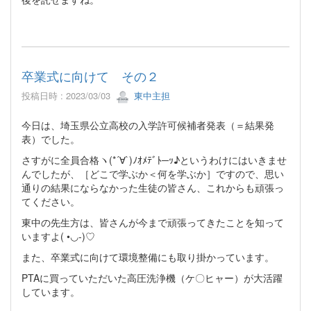
卒業式に向けて その２
投稿日時 : 2023/03/03
東中主担
今日は、埼玉県公立高校の入学許可候補者発表（＝結果発
表）でした。
さすがに全員合格ヽ(*´∀`)ﾉｵﾒﾃﾞﾄ─ｯ♪というわけにはいきませ
んでしたが、［どこで学ぶか＜何を学ぶか］ですので、思い
通りの結果にならなかった生徒の皆さん、これからも頑張っ
てください。
東中の先生方は、皆さんが今まで頑張ってきたことを知って
いますよ( •◡-)♡
また、卒業式に向けて環境整備にも取り掛かっています。
PTAに買っていただいた高圧洗浄機（ケ〇ヒャー）が大活躍
しています。