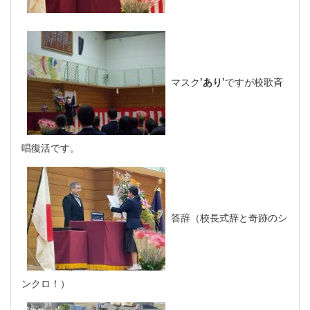
マスク
’あり’
ですが校歌斉
唱復活です。
答辞（校長式辞と奇跡のシ
ンクロ！）