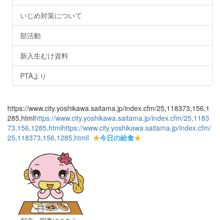
いじめ対策について
部活動
新入生むけ資料
PTAより
https://www.city.yoshikawa.saitama.jp/index.cfm/25,118373,156,1
285,html
https://www.city.yoshikawa.saitama.jp/index.cfm/25,1183
73,156,1285,html
https://www.city.yoshikawa.saitama.jp/index.cfm/
25,118373,156,1285,html
l
★
今日の給食
★