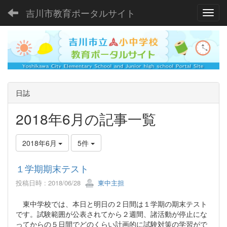
吉川市教育ポータルサイト
Toggl
日誌
2018年6月の記事一覧
2018年6月
5件
１学期期末テスト
投稿日時 : 2018/06/28
東中主担
東中学校では、本日と明日の２日間は１学期の期末テスト
です。試験範囲が公表されてから２週間、諸活動が停止にな
ってからの５日間でどのくらい計画的に試験対策の学習がで