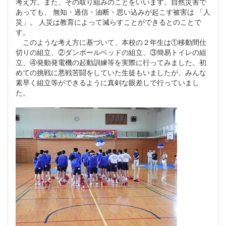
考え方。また、その取り組みのことをいいます。自然災害で
あっても、 無知・過信・油断・思い込みが起こす被害は 「人
災」。 人災は教育によって減らすことができるとのことで
す。
このような考え方に基づいて、本校の２年生は①移動間仕
切りの組立、②ダンボールベッドの組立、③簡易トイレの組
立、④発動発電機の起動訓練等を実際に行ってみました。初
めての挑戦に悪戦苦闘をしていた生徒もいましたが、みんな
素早く組立等ができるように真剣な眼差しで行っていまし
た。