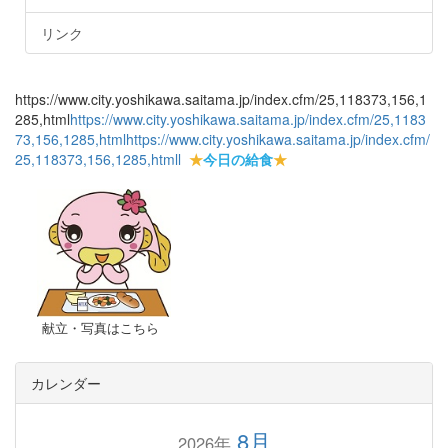
リンク
https://www.city.yoshikawa.saitama.jp/index.cfm/25,118373,156,1
285,html
https://www.city.yoshikawa.saitama.jp/index.cfm/25,1183
73,156,1285,html
https://www.city.yoshikawa.saitama.jp/index.cfm/
25,118373,156,1285,html
l
★
今日の給食
★
献立・写真はこちら
カレンダー
8月
2026年