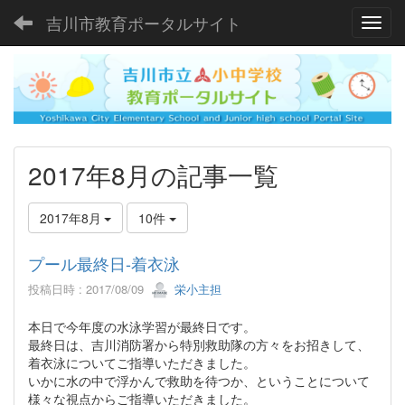
吉川市教育ポータルサイト
Toggl
2017年8月の記事一覧
2017年8月
10件
プール最終日-着衣泳
投稿日時 : 2017/08/09
栄小主担
本日で今年度の水泳学習が最終日です。
最終日は、吉川消防署から特別救助隊の方々をお招きして、
着衣泳についてご指導いただきました。
いかに水の中で浮かんで救助を待つか、ということについて
様々な視点からご指導いただきました。