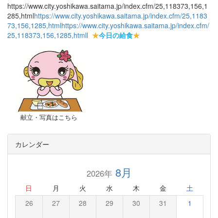
https://www.city.yoshikawa.saitama.jp/index.cfm/25,118373,156,1
285,html
https://www.city.yoshikawa.saitama.jp/index.cfm/25,1183
73,156,1285,html
https://www.city.yoshikawa.saitama.jp/index.cfm/
25,118373,156,1285,html
l
★
今日の給食
★
献立・写真はこちら
カレンダー
8月
2026年
日
月
火
水
木
金
土
26
27
28
29
30
31
1