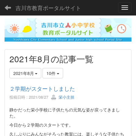
吉川市教育ポータルサイト
Toggl
2021年8月の記事一覧
2021年8月
10件
２学期がスタートしました
投稿日時 : 2021/08/27
栄小主担
静かだった栄小学校に子供たちの元気な姿が戻ってきまし
た。
今日から２学期のスタートです。
久しぶりにみんながそろった教室には、楽しそうな子供たち