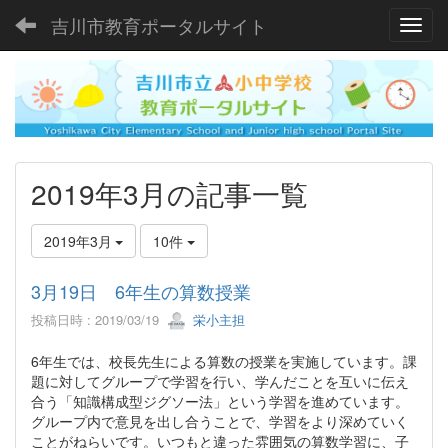
吉川市教育ポータルサイト
Toggl
2019年3月の記事一覧
2019年3月
10件
3月19日 6年生の算数授業
投稿日時 : 2019/03/19
栄小主担
6年生では、校長先生による算数の授業を実施しています。課
題に対してグループで学習を行い、学んだことを互いに伝え
合う「知識構成型ジグソー法」という学習を進めています。
グループ内で意見を出し合うことで、学習をより深めていく
ことがねらいです。いつもと違った雰囲気の算数学習に、子