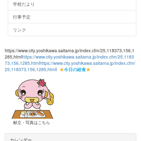
学校だより
行事予定
リンク
https://www.city.yoshikawa.saitama.jp/index.cfm/25,118373,156,1
285,html
https://www.city.yoshikawa.saitama.jp/index.cfm/25,1183
73,156,1285,html
https://www.city.yoshikawa.saitama.jp/index.cfm/
25,118373,156,1285,html
l
★
今日の給食
★
献立・写真はこちら
カレンダー