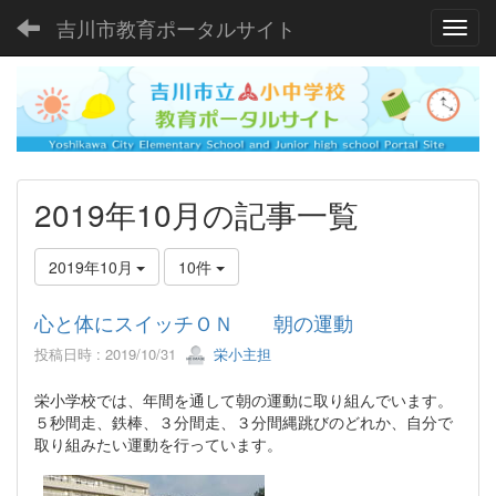
吉川市教育ポータルサイト
Toggl
2019年10月の記事一覧
2019年10月
10件
心と体にスイッチＯＮ 朝の運動
投稿日時 : 2019/10/31
栄小主担
栄小学校では、年間を通して朝の運動に取り組んでいます。
５秒間走、鉄棒、３分間走、３分間縄跳びのどれか、自分で
取り組みたい運動を行っています。