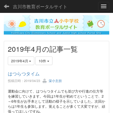
吉川市教育ポータルサイト
Toggl
2019年4月の記事一覧
2019年4月
10件
はつらつタイム
投稿日時 : 2019/04/23
栄小主担
運動会に向けて、はつらつタイムでも並び方や行進の仕方等
を練習していきます。今回は1年生が初めてということで、2
～6年生がお手本として活動の様子を示していました。次回か
らは1年生も参加します。覚えることが多くて大変ですが、頑
張ってほしいですね。