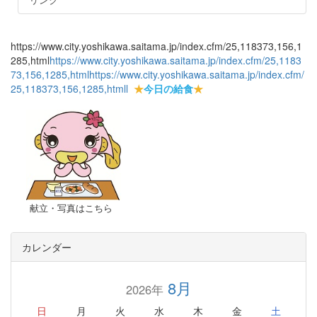
https://www.city.yoshikawa.saitama.jp/index.cfm/25,118373,156,1
285,html
https://www.city.yoshikawa.saitama.jp/index.cfm/25,1183
73,156,1285,html
https://www.city.yoshikawa.saitama.jp/index.cfm/
25,118373,156,1285,html
l
★
今日の給食
★
献立・写真はこちら
カレンダー
8月
2026年
日
月
火
水
木
金
土