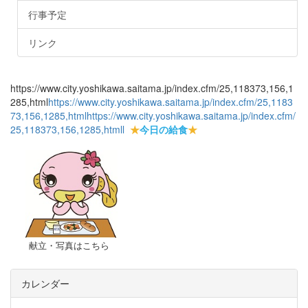
行事予定
リンク
https://www.city.yoshikawa.saitama.jp/index.cfm/25,118373,156,1
285,html
https://www.city.yoshikawa.saitama.jp/index.cfm/25,1183
73,156,1285,html
https://www.city.yoshikawa.saitama.jp/index.cfm/
25,118373,156,1285,html
l
★
今日の給食
★
献立・写真はこちら
カレンダー