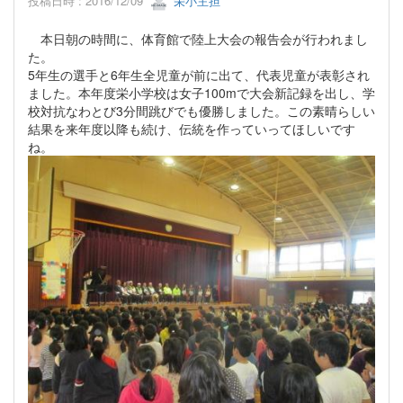
投稿日時 : 2016/12/09
栄小主担
本日朝の時間に、体育館で陸上大会の報告会が行われまし
た。
5年生の選手と6年生全児童が前に出て、代表児童が表彰され
ました。本年度栄小学校は女子100mで大会新記録を出し、学
校対抗なわとび3分間跳びでも優勝しました。この素晴らしい
結果を来年度以降も続け、伝統を作っていってほしいです
ね。