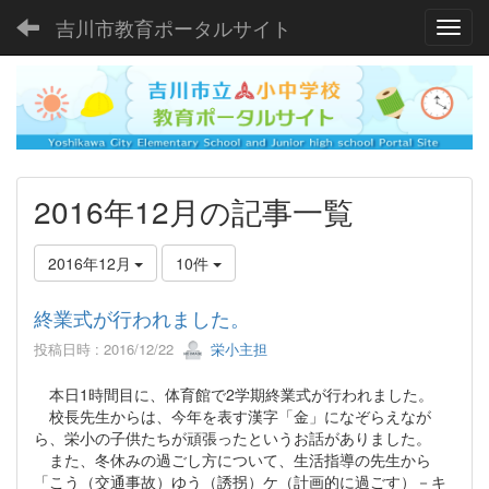
吉川市教育ポータルサイト
Toggl
2016年12月の記事一覧
2016年12月
10件
終業式が行われました。
投稿日時 : 2016/12/22
栄小主担
本日1時間目に、体育館で2学期終業式が行われました。
校長先生からは、今年を表す漢字「金」になぞらえなが
ら、栄小の子供たちが頑張ったというお話がありました。
また、冬休みの過ごし方について、生活指導の先生から
「こう（交通事故）ゆう（誘拐）ケ（計画的に過ごす）－キ