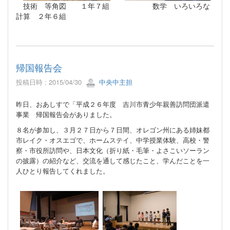
技術 等角図 １年７組 数学 いろいろな
計算 ２年６組
帰国報告会
投稿日時 : 2015/04/30
中央中主担
昨日、おあしすで「平成２６年度 吉川市青少年親善訪問団派遣
事業 帰国報告会がありました。
８名が参加し、３月２７日から７日間、オレゴン州にある姉妹都
市レイク・オスエゴで、ホームステイ、中学授業体験、高校・警
察・市役所訪問や、日本文化（折り紙・毛筆・よさこいソーラン
の披露）の紹介など、交流を通して感じたこと、学んだことを一
人ひとり報告してくれました。