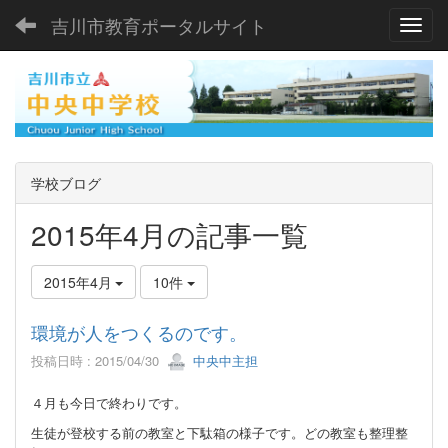
吉川市教育ポータルサイト
Toggl
学校ブログ
2015年4月の記事一覧
2015年4月
10件
環境が人をつくるのです。
投稿日時 : 2015/04/30
中央中主担
４月も今日で終わりです。
生徒が登校する前の教室と下駄箱の様子です。どの教室も整理整