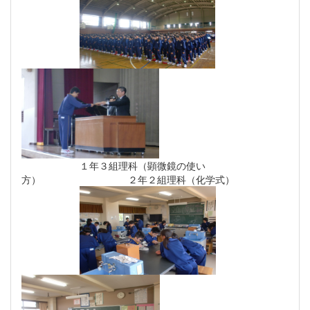
１年３組理科（顕微鏡の使い
方） ２年２組理科（化学式）