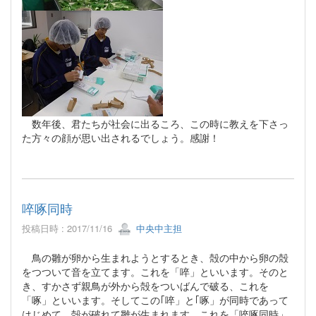
数年後、君たちが社会に出るころ、この時に教えを下さっ
た方々の顔が思い出されるでしょう。感謝！
啐啄同時
投稿日時 : 2017/11/16
中央中主担
鳥の雛が卵から生まれようとするとき、殻の中から卵の殻
をつついて音を立てます。これを「啐」といいます。そのと
き、すかさず親鳥が外から殻をついばんで破る、これを
「啄」といいます。そしてこの｢啐」と｢啄」が同時であって
はじめて、殻が破れて雛が生まれます。これを「啐啄同時」