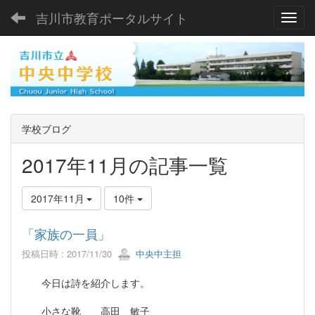
吉川市教育ポータルサイト
Toggl
学校ブログ
2017年11月の記事一覧
2017年11月
10件
「家族の一員」
投稿日時 : 2017/11/30
中央中主担
今日は詩を紹介します。
小さな靴 高田 敏子