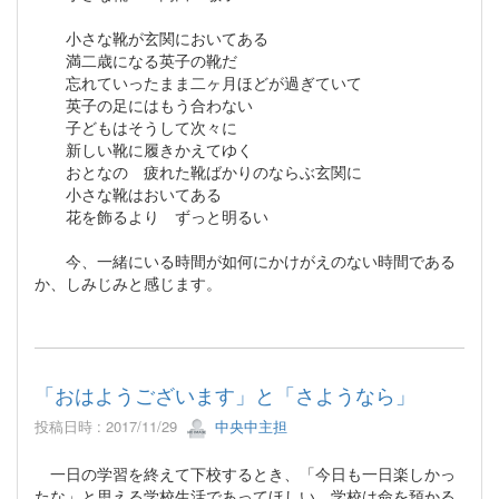
小さな靴が玄関においてある
満二歳になる英子の靴だ
忘れていったまま二ヶ月ほどが過ぎていて
英子の足にはもう合わない
子どもはそうして次々に
新しい靴に履きかえてゆく
おとなの 疲れた靴ばかりのならぶ玄関に
小さな靴はおいてある
花を飾るより ずっと明るい
今、一緒にいる時間が如何にかけがえのない時間である
か、しみじみと感じます。
「おはようございます」と「さようなら」
投稿日時 : 2017/11/29
中央中主担
一日の学習を終えて下校するとき、「今日も一日楽しかっ
たな」と思える学校生活であってほしい。学校は命を預かる