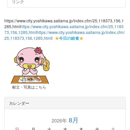
リンク
https://www.city.yoshikawa.saitama.jp/index.cfm/25,118373,156,1
285,html
https://www.city.yoshikawa.saitama.jp/index.cfm/25,1183
73,156,1285,html
https://www.city.yoshikawa.saitama.jp/index.cfm/
25,118373,156,1285,html
l
★
今日の給食
★
献立・写真はこちら
カレンダー
8月
2026年
日
月
火
水
木
金
土