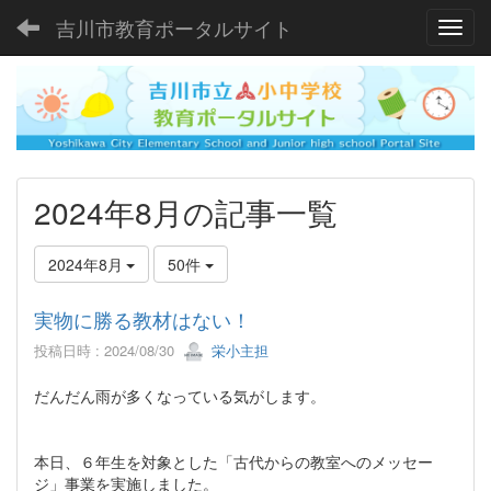
吉川市教育ポータルサイト
Toggl
2024年8月の記事一覧
2024年8月
50件
実物に勝る教材はない！
投稿日時 : 2024/08/30
栄小主担
だんだん雨が多くなっている気がします。
本日、６年生を対象とした「古代からの教室へのメッセー
ジ」事業を実施しました。